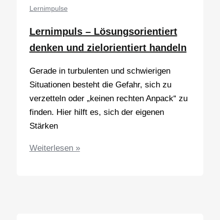
Fragens
Lernimpulse
…
Lernimpuls – Lösungsorientiert
denken und zielorientiert handeln
Gerade in turbulenten und schwierigen
Situationen besteht die Gefahr, sich zu
verzetteln oder „keinen rechten Anpack“ zu
finden. Hier hilft es, sich der eigenen
Stärken
Lernimpuls
Weiterlesen »
–
Lösungsorientiert
denken
und
zielorientiert