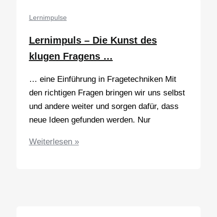
Resilienz
Lernimpulse
Lernimpuls – Die Kunst des
klugen Fragens …
… eine Einführung in Fragetechniken Mit
den richtigen Fragen bringen wir uns selbst
und andere weiter und sorgen dafür, dass
neue Ideen gefunden werden. Nur
Lernimpuls
Weiterlesen »
–
Die
Kunst
des
klugen