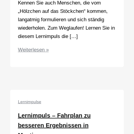
Kennen Sie auch Menschen, die vom
„Hölzchen auf das Stöckchen“ kommen,
langatmig formulieren und sich ständig
wiederholen. Zum Weglaufen! Lernen Sie in
diesem Lernimpuls die […]
Lernimpuls
Weiterlesen »
–
Auf
den
Punkt
kommen,
besser
Lernimpulse
formulieren
Lernimpuls – Fahrplan zu
besseren Ergebnissen in