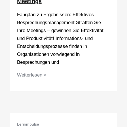
Meetings
Fahrplan zu Ergebnissen: Effektives
Besprechungsmanagement Straffen Sie
Ihre Meetings – gewinnen Sie Effektivität
und Produktivität! Informations- und
Entscheidungsprozesse finden in
Organisationen vorwiegend in
Besprechungen und
Lernimpuls
Weiterlesen »
–
Fahrplan
zu
besseren
Ergebnissen
in
Lernimpulse