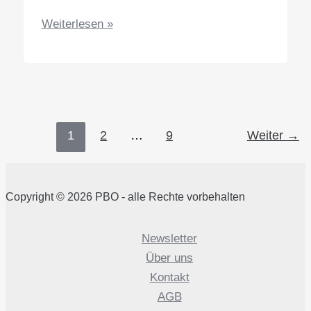
Lernimpuls
Weiterlesen »
–
Die
Führungskraft
als
Coach
1
2
…
9
Weiter
→
kooperativer
Teamprozesse
Copyright © 2026 PBO - alle Rechte vorbehalten
Newsletter
Über uns
Kontakt
AGB