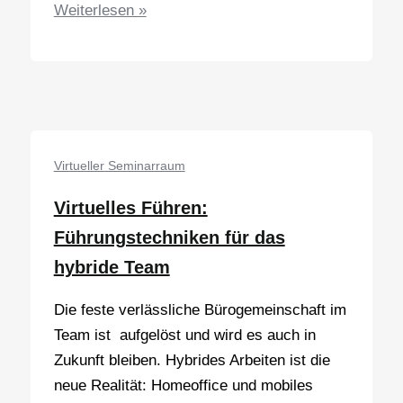
Kurz
Weiterlesen »
und
gut
–
virtuell
einfach
besser
Virtueller Seminarraum
kommunizieren
Virtuelles Führen:
Führungstechniken für das
hybride Team
Die feste verlässliche Bürogemeinschaft im
Team ist aufgelöst und wird es auch in
Zukunft bleiben. Hybrides Arbeiten ist die
neue Realität: Homeoffice und mobiles