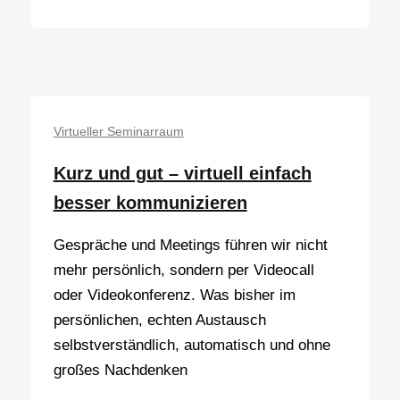
zu
guten
Entscheidungen
im
Team
kommen
Virtueller Seminarraum
Kurz und gut – virtuell einfach
besser kommunizieren
Gespräche und Meetings führen wir nicht
mehr persönlich, sondern per Videocall
oder Videokonferenz. Was bisher im
persönlichen, echten Austausch
selbstverständlich, automatisch und ohne
großes Nachdenken