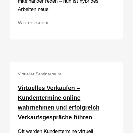
miteinander reden – nun ist hybrides
Arbeiten neue
Toolbox
Weiterlesen »
Führung
–
Methoden
zur
Stärkung
des
Virtueller Seminarraum
Teamgefühls
Virtuelles Verkaufen –
beim
Führen
Kundentermine online
auf
wahrnehmen und erfolgreich
Distanz
Verkaufsgespräche führen
Oft werden Kundentermine virtuell