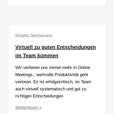
Quote
–
gute
Zusammenarbeit
kann
Virtueller Seminarraum
so
Virtuell zu guten Entscheidungen
einfach
sein!
im Team kommen
Wir verlieren uns immer mehr in Online
Meetings., wertvolle Produktivität geht
verloren. Es ist erfolgskritisch, im Team
auch virtuell systematisch und gut zu
richtigen Entscheidungen
Virtuell
Weiterlesen »