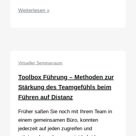
Mit
Weiterlesen »
Hand
und
Fuß
–
Gespräche
professionell
Virtueller Seminarraum
führen
Toolbox Führung – Methoden zur
Stärkung des Teamgefühls beim
Führen auf Distanz
Früher saßen Sie noch mit Ihrem Team in
einem gemeinsamen Büro, konnten
jederzeit auf jeden zugreifen und