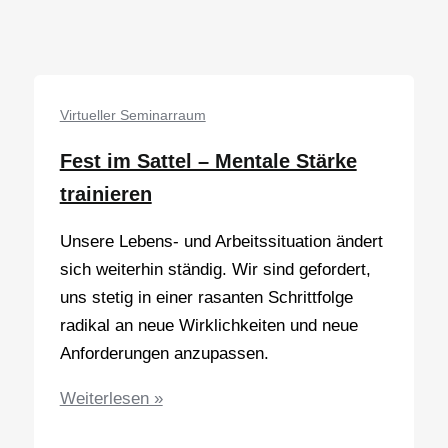
für
erfahrene
Führungskräfte,
…
Virtueller Seminarraum
Fest im Sattel – Mentale Stärke
trainieren
Unsere Lebens- und Arbeitssituation ändert
sich weiterhin ständig. Wir sind gefordert,
uns stetig in einer rasanten Schrittfolge
radikal an neue Wirklichkeiten und neue
Anforderungen anzupassen.
Fest
Weiterlesen »
im