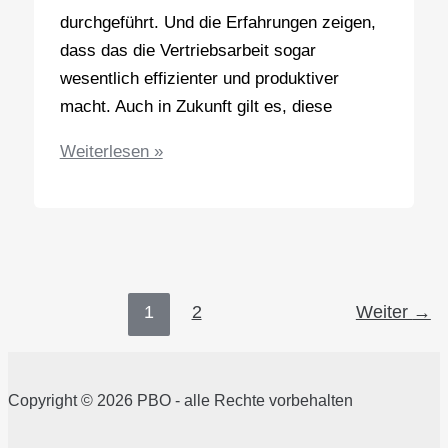
durchgeführt. Und die Erfahrungen zeigen,
dass das die Vertriebsarbeit sogar
wesentlich effizienter und produktiver
macht. Auch in Zukunft gilt es, diese
Virtuelles
Weiterlesen »
Verkaufen
–
Kundentermine
online
wahrnehmen
1
2
Weiter
→
und
erfolgreich
Verkaufsgespräche
Copyright © 2026 PBO - alle Rechte vorbehalten
führen