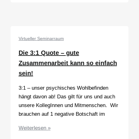
Sattel
–
Mentale
Stärke
trainieren
Virtueller Seminarraum
Die 3:1 Quote – gute
Zusammenarbeit kann so einfach
sein!
3:1 – unser psychisches Wohlbefinden
hängt davon ab! Das gilt für uns und auch
unsere KollegInnen und Mitmenschen. Wir
brauchen auf 1 negative Botschaft im
Die
Weiterlesen »
3:1