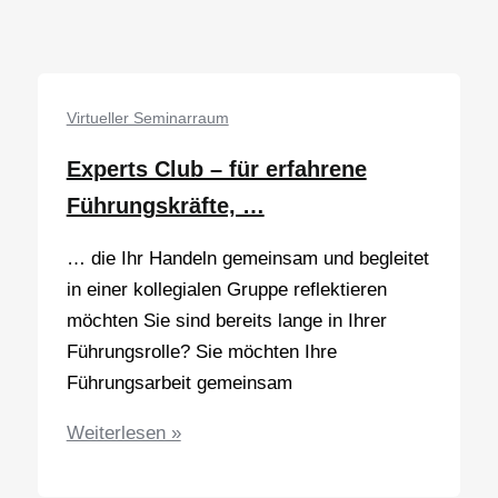
die
ersten
100
Tage
Virtueller Seminarraum
Führung
Experts Club – für erfahrene
…
Führungskräfte, …
… die Ihr Handeln gemeinsam und begleitet
in einer kollegialen Gruppe reflektieren
möchten Sie sind bereits lange in Ihrer
Führungsrolle? Sie möchten Ihre
Führungsarbeit gemeinsam
Experts
Weiterlesen »
Club
–