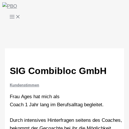
Zum
Inhalt
springen
SIG Combibloc GmbH
Kundenstimmen
Frau Ages hat mich als
Coach 1 Jahr lang im Berufsalltag begleitet.
Durch intensives Hinterfragen seitens des Coaches,
bekommt der Gecoachte bei ihr die Möglichkeit